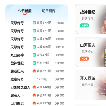
今日新服
明日预告
战神世纪
经典传奇
天尊传奇
19:00
天尊172服
天尊传奇
13:00
天尊171服
天尊传奇
09:00
天尊170服
官网
礼包
山河图志
天尊传奇
00:10
天尊169服
武侠修仙
九曲封神
09:00
双线47服
战神世纪
10:00
热血22服
霸者归来
09:00
霸者321服
官网
礼包
开天西游
维京传奇
09:00
1238区
角色扮演
刀剑笑之霸刀
09:00
双线146服
霸者天下
09:00
霸者191服
山河图志
09:00
双线297服