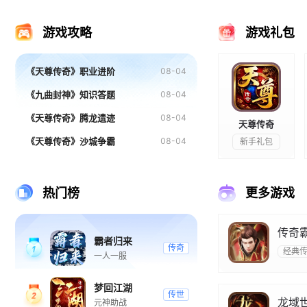
界游戏
霸者天下游戏
战无止境游戏
游戏攻略
游戏礼包
《天尊传奇》职业进阶
08-04
《九曲封神》知识答题
08-04
《天尊传奇》腾龙遗迹
08-04
天尊传奇
《天尊传奇》沙城争霸
08-04
新手礼包
热门榜
更多游戏
传奇
霸者归来
传奇
经典
一人一服
梦回江湖
传世
龙域世
元神助战