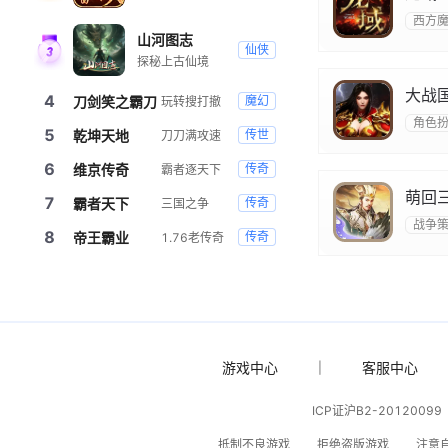
西方
山河图志
仙侠
探秘上古仙境
大战
4
刀剑笑之霸刀
魔幻
玩转搜打撤
角色
5
乾坤天地
传世
刀刀满攻速
6
维京传奇
传奇
霸者逐天下
萌回
7
霸者天下
传奇
三国之争
战争
8
帝王霸业
传奇
1.76老传奇
游戏中心
客服中心
|
ICP证沪B2-20120099
抵制不良游戏
拒绝盗版游戏
注意