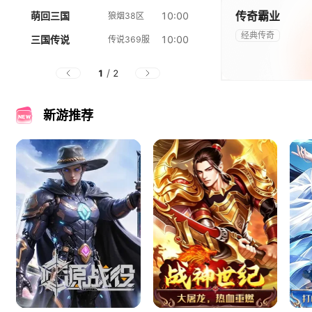
官网
礼包
传奇霸业
萌回三国
10:00
狼烟38区
经典传奇
三国传说
10:00
传说369服
/
1
2
官网
礼包
新游推荐
礼包
官网
礼包
官网
礼包