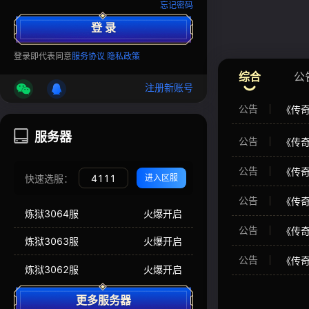
忘记密码
登 录
登录
即代表同意
服务协议
隐私政策
综合
公
注册新账号
公告
《传奇
服务器
公告
《传奇
公告
《传奇
快速选服：
进入区服
公告
《传奇
炼狱3064服
火爆开启
公告
《传奇
炼狱3063服
火爆开启
公告
《传奇
炼狱3062服
火爆开启
更多服务器